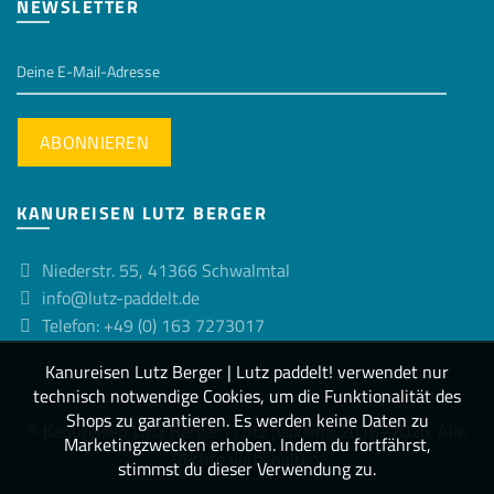
NEWSLETTER
KANUREISEN LUTZ BERGER
Niederstr. 55, 41366 Schwalmtal
info@lutz-paddelt.de
Telefon: +49 (0) 163 7273017
Kanureisen Lutz Berger | Lutz paddelt! verwendet nur
technisch notwendige Cookies, um die Funktionalität des
Shops zu garantieren. Es werden keine Daten zu
© Kanureisen Lutz Berger | Lutz paddelt!, 2016–2026. Alle
Marketingzwecken erhoben. Indem du fortfährst,
Rechte vorbehalten.
stimmst du dieser Verwendung zu.