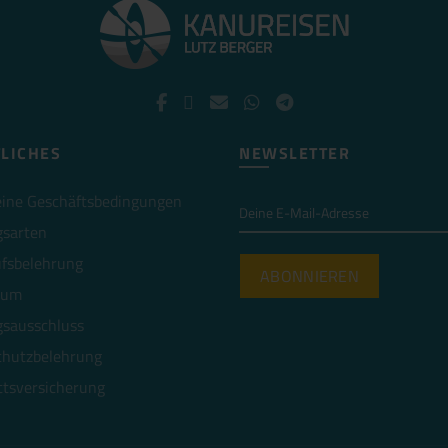
LICHES
NEWSLETTER
ine Geschäftsbedingungen
gsarten
fsbelehrung
sum
sausschluss
chutzbelehrung
ttsversicherung