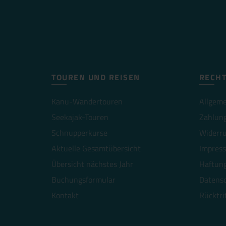
TOUREN UND REISEN
RECHT
Kanu-Wandertouren
Allgeme
Seekajak-Touren
Zahlun
Schnupperkurse
Widerru
Aktuelle Gesamtübersicht
Impres
Übersicht nächstes Jahr
Haftung
Buchungsformular
Datens
Kontakt
Rücktri