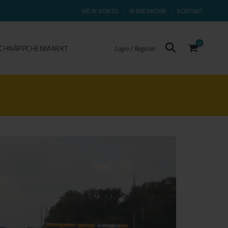
MEIN KONTO
WARENKORB
KONTAKT
0
CHNÄPPCHENMARKT
Login / Register