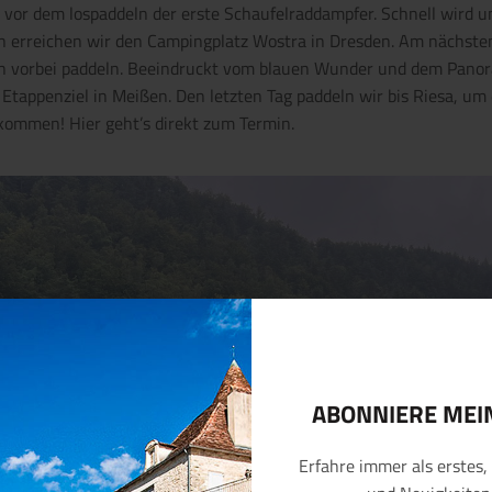
or dem lospaddeln der erste Schaufelraddampfer. Schnell wird uns
n erreichen wir den Campingplatz Wostra in Dresden. Am nächste
en vorbei paddeln. Beeindruckt vom blauen Wunder und dem Pano
 Etappenziel in Meißen. Den letzten Tag paddeln wir bis Riesa, u
r kommen!
Hier geht’s direkt zum Termin
.
ABONNIERE ME
Erfahre immer als erstes