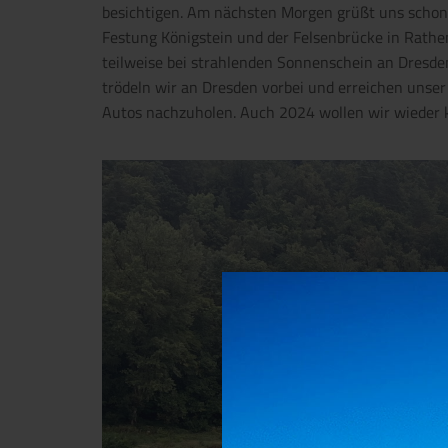
besichtigen. Am nächsten Morgen grüßt uns schon v
Festung Königstein und der Felsenbrücke in Rathe
teilweise bei strahlenden Sonnenschein an Dresd
trödeln wir an Dresden vorbei und erreichen unser
Autos nachzuholen. Auch 2024 wollen wir wiede