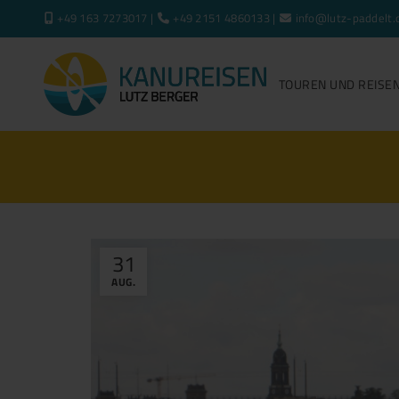
+49 163 7273017 |
+49 2151 4860133 |
info@lutz-paddelt.
TOUREN UND REISE
31
AUG.