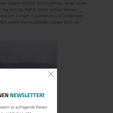
er Gepäck verstaut und los geht es. Vorbei an der
n Tag wird das Wetter besser und wir können
rama von Zwinger, Frauenkirche und Semperoper
m dort unsere Tour zu beenden und per Bahn die
INEN
NEWSLETTER
!
, wenn es aufregende Reisen